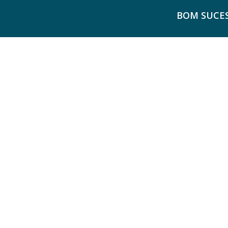
BOM SUCES
Serviço públi
que forma cida
conscientes do
deveres, capa
como agente
ambientes part
abertos e inclu