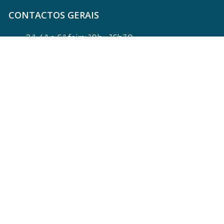
CONTACTOS GERAIS
2.ª, 4.ª e 6.ª feira: 10h - 16h30
3.ª feira: 10h - 13h
5.ª feira: 13h30 - 16h30
secretaria@aebomsucesso.com
219 573 243 e 219 573 244
Política de Privacidade e Proteção de Dados
Pessoais