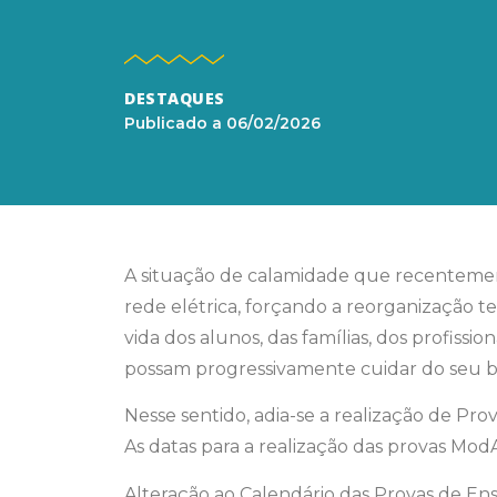
DESTAQUES
Publicado a
06/02/2026
A situação de calamidade que recentement
rede elétrica, forçando a reorganização t
vida dos alunos, das famílias, dos profis
possam progressivamente cuidar do seu b
Nesse sentido, adia-se a realização de Pro
As datas para a realização das provas Mod
Alteração ao Calendário das Provas de En