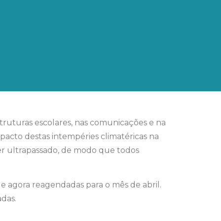
truturas escolares, nas comunicações e na
mpacto destas intempéries climatéricas na
ser ultrapassado, de modo que todos
, e agora reagendadas para o mês de abril.
adas.