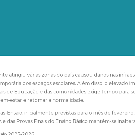
e atingiu várias zonas do país causou danos nas infraes
emporária dos espaços escolares. Além disso, o elevado i
sionais de Educação e das comunidades exige tempo para 
em-estar e retomar a normalidade.
vas-Ensaio, inicialmente previstas para o mês de fevereiro
A e das Provas Finais do Ensino Básico mantêm-se inalter
saio 2025-2026_