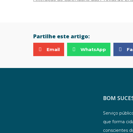
Partilhe este artigo:
Email
WhatsApp
Fa
BOM SUCES
Serviço públi
que forma cida
conscientes do