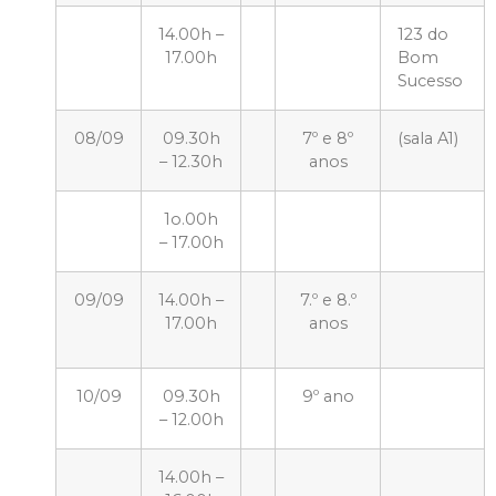
14.00h –
123 do
17.00h
Bom
Sucesso
08/09
09.30h
7º e 8º
(sala A1)
– 12.30h
anos
1o.00h
– 17.00h
09/09
14.00h –
7.º e 8.º
17.00h
anos
10/09
09.30h
9º ano
– 12.00h
14.00h –