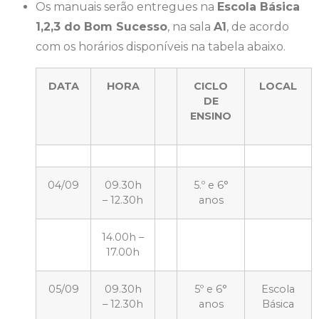
Os manuais serão entregues na
Escola Básica
1,2,3 do Bom Sucesso
, na sala
A1
, de acordo
com os horários disponíveis na tabela abaixo.
DATA
HORA
CICLO
LOCAL
DE
ENSINO
04/09
09.30h
5.º e 6°
– 12.30h
anos
14.00h –
17.00h
05/09
09.30h
5º e 6°
Escola
– 12.30h
anos
Básica